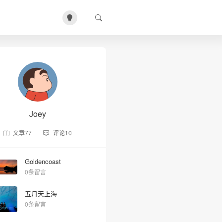
Joey
文章
77
评论
10
Goldencoast
0条留言
五月天上海
0条留言