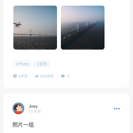
Photo
航拍
3评论
664浏览
0
Joey
13 年前
照片一组