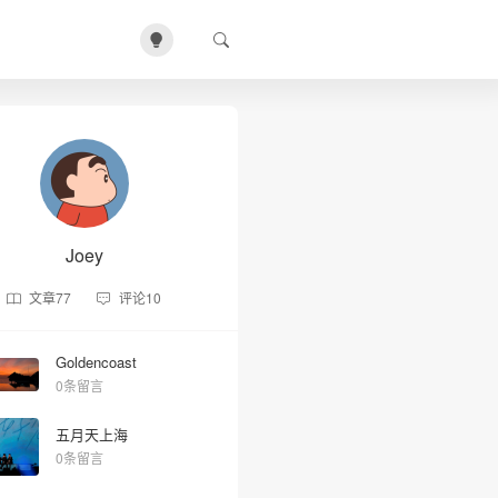
Joey
文章
77
评论
10
Goldencoast
0条留言
五月天上海
0条留言