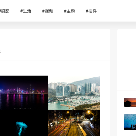
#摄影
#生活
#视频
#主题
#插件
0